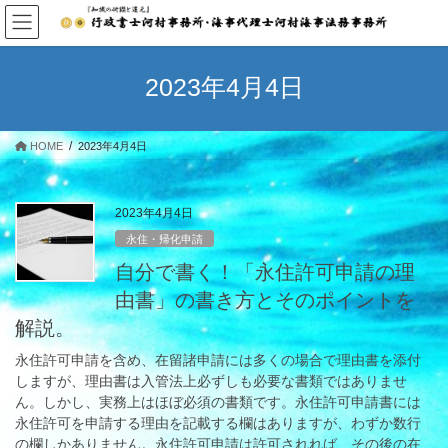
コ
ナ
ン
ビ
テ
ゲ
ン
ー
2023年4月4日
ツ
シ
へ
ョ
ス
ン
HOME
2023年4月4日
キ
に
ッ
移
プ
動
2023年4月4日
永住・帰化申請
自分で書く！「永住許可申請の理
由書」の書き方とそのポイントを
解説。
永住許可申請を含め、在留諸申請には多くの場合で理由書を添付
しますが、理由書は入管法上必ずしも必要な書類ではありませ
ん。しかし、実務上はほぼ必須の書類です。永住許可申請書には
永住許可を申請する理由を記載する欄はありますが、わずか数行
の欄しかありません。永住許可申請は許可されれば、その後の在