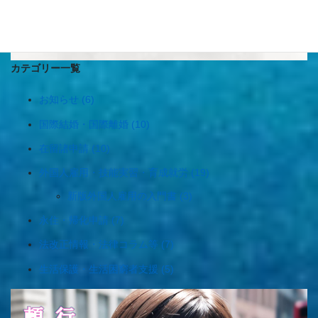
« 10月
3月 »
カテゴリー一覧
お知らせ (6)
国際結婚・国際離婚 (10)
在留諸申請 (10)
外国人雇用・技能実習・育成就労 (19)
新版外国人雇用の入門書 (3)
永住・帰化申請 (7)
法改正情報・法律コラム等 (7)
生活保護・生活困窮者支援 (5)