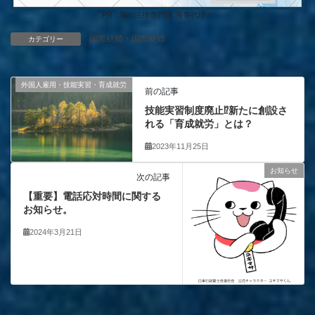
PR : 海の法律専門職 海事代理士
国際結婚・国際離婚
カテゴリー
外国人雇用・技能実習・育成就労
前の記事
技能実習制度廃止⁉新たに創設さ
れる「育成就労」とは？
2023年11月25日
お知らせ
次の記事
【重要】電話応対時間に関する
お知らせ。
2024年3月21日