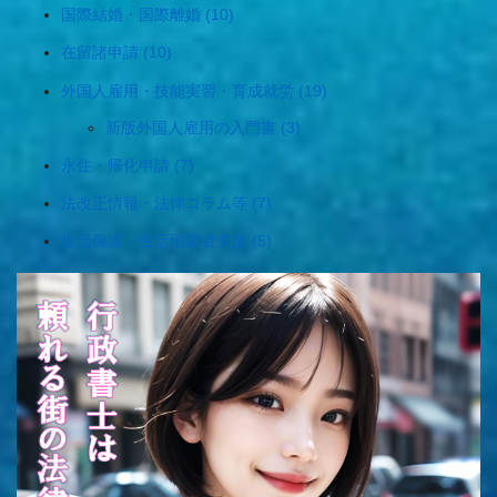
国際結婚・国際離婚 (10)
在留諸申請 (10)
外国人雇用・技能実習・育成就労 (19)
新版外国人雇用の入門書 (3)
永住・帰化申請 (7)
法改正情報・法律コラム等 (7)
生活保護・生活困窮者支援 (5)