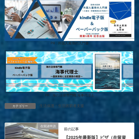
PR : 外国人雇用の入門書
PR : 海の法律専門職 海事代理士
生活保護・生活困窮者支援
カテゴリー
在留諸申請
前の記事
【2025年最新版】ビザ（在留資