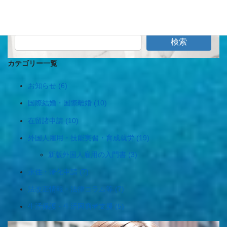
« 3月
6月 »
検索
カテゴリー一覧
お知らせ (6)
国際結婚・国際離婚 (10)
在留諸申請 (10)
外国人雇用・技能実習・育成就労 (19)
新版外国人雇用の入門書 (3)
永住・帰化申請 (7)
法改正情報・法律コラム等 (7)
生活保護・生活困窮者支援 (5)