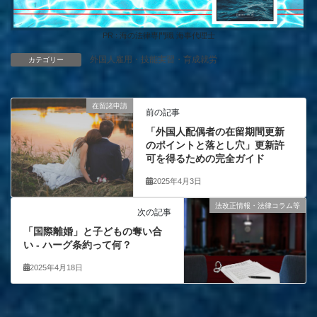
PR : 海の法律専門職 海事代理士
外国人雇用・技能実習・育成就労
カテゴリー
在留諸申請
前の記事
「外国人配偶者の在留期間更新
のポイントと落とし穴」更新許
可を得るための完全ガイド
2025年4月3日
法改正情報・法律コラム等
次の記事
「国際離婚」と子どもの奪い合
い ‐ ハーグ条約って何？
2025年4月18日