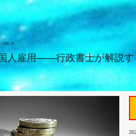
 河村 啓
国人雇用――行政書士が解説す
20