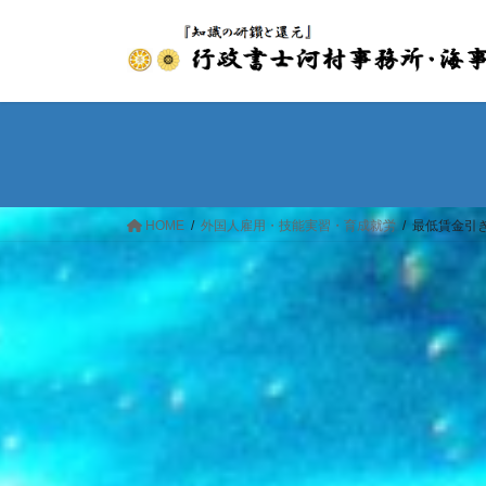
コ
ナ
ン
ビ
テ
ゲ
ン
ー
ツ
シ
へ
ョ
ス
ン
キ
に
ッ
移
HOME
外国人雇用・技能実習・育成就労
最低賃金引
プ
動