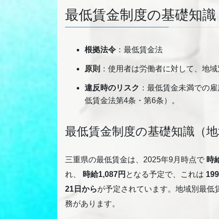
最低賃金制度の基礎知識
根拠法令
：最低賃金法
原則
：使用者は労働者に対して、地域
違反時のリスク
：最低賃金未満での雇
低賃金法第4条・第6条）。
最低賃金制度の基礎知識（地
三重県の最低賃金は、2025年9月時点で
時給
れ、
時給1,087円
となる予定で、これは
1
21日から
が予定されています。地域別最低
務があります。