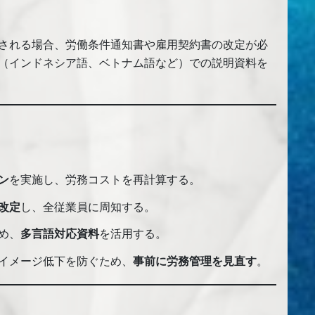
される場合、労働条件通知書や雇用契約書の改定が必
（インドネシア語、ベトナム語など）での説明資料を
ン
を実施し、労務コストを再計算する。
改定
し、全従業員に周知する。
め、
多言語対応資料
を活用する。
イメージ低下を防ぐため、
事前に労務管理を見直す
。