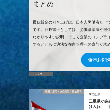
まとめ
最低賃金の引き上げは、日本人労働者だけ
です。行政書士としては、労働基準法や最
わかりやすい説明、そして企業のコンプラ
するとともに適法な在留管理への寄与が求
☎✉お問
外国人雇用・技能実習・育成就労
カテゴリー
外国人雇用・技能実習・育成就労
前の記事
三重県が進
け入れ――