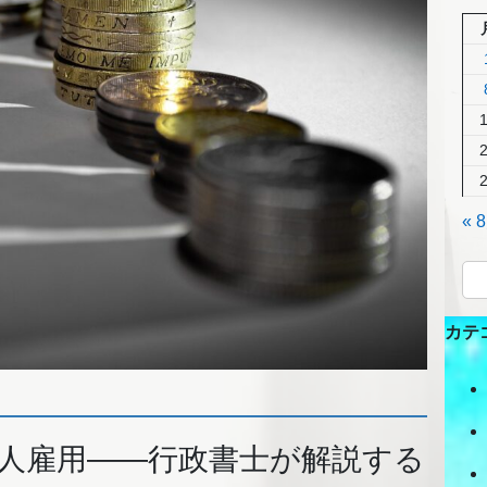
« 
カテ
人雇用――行政書士が解説する